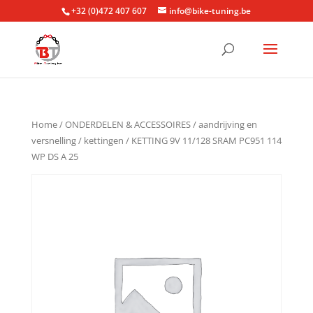
+32 (0)472 407 607
info@bike-tuning.be
Home
/
ONDERDELEN & ACCESSOIRES
/
aandrijving en
versnelling
/
kettingen
/ KETTING 9V 11/128 SRAM PC951 114
WP DS A 25