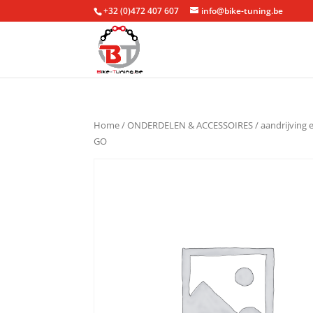
+32 (0)472 407 607
info@bike-tuning.be
Home
/
ONDERDELEN & ACCESSOIRES
/
aandrijving 
GO