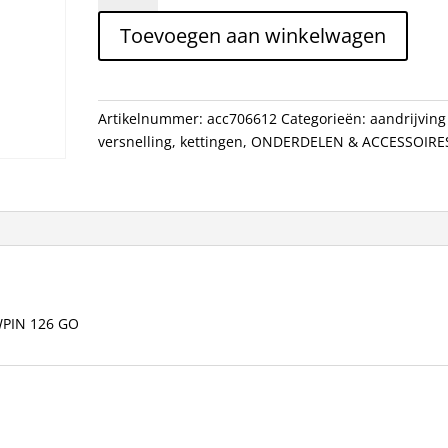
11/128
Toevoegen aan winkelwagen
SRAM
PCXX1
HOLLOWPIN
126
Artikelnummer:
acc706612
Categorieën:
aandrijving
GO
versnelling
,
kettingen
,
ONDERDELEN & ACCESSOIRE
aantal
WPIN 126 GO