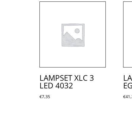
LAMPSET XLC 3
LA
LED 4032
EG
€
7,35
€
41,