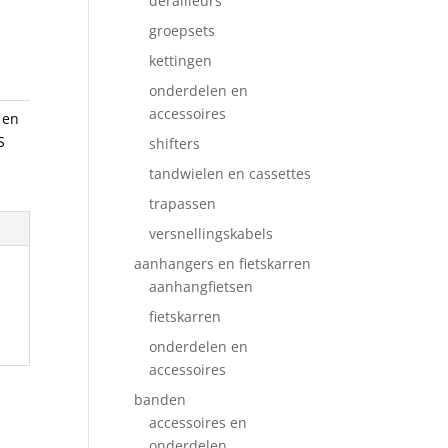
derailleurs
groepsets
kettingen
onderdelen en
accessoires
 en
S
shifters
tandwielen en cassettes
trapassen
versnellingskabels
aanhangers en fietskarren
aanhangfietsen
fietskarren
onderdelen en
accessoires
banden
accessoires en
onderdelen