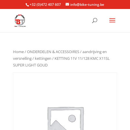
+32 (0)472 407 607
info@bike-tuning.be
Home
/
ONDERDELEN & ACCESSOIRES
/
aandrijving en
versnelling
/
kettingen
/ KETTING 11V 11/128 KMC X11SL
SUPER LIGHT GOUD