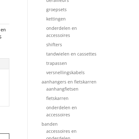
derailleurs
groepsets
kettingen
onderdelen en
 en
accessoires
S
shifters
tandwielen en cassettes
trapassen
versnellingskabels
aanhangers en fietskarren
aanhangfietsen
fietskarren
onderdelen en
accessoires
banden
accessoires en
onderdelen