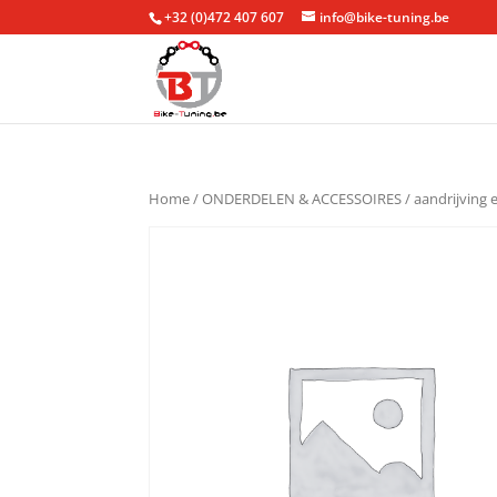
+32 (0)472 407 607
info@bike-tuning.be
Home
/
ONDERDELEN & ACCESSOIRES
/
aandrijving 