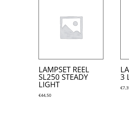
LAMPSET REEL
L
SL250 STEADY
3 
LIGHT
€
7,3
€
44,50