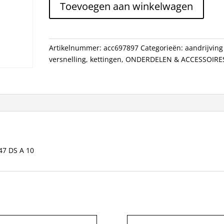
Toevoegen aan winkelwagen
1V
1/8
UNION
MET
Artikelnummer:
acc697897
Categorieën:
aandrijving
VEER
versnelling
,
kettingen
,
ONDERDELEN & ACCESSOIRE
747
DS
A
10
aantal
47 DS A 10