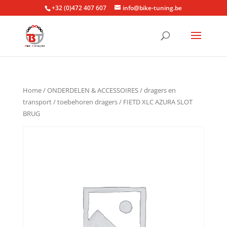
+32 (0)472 407 607
info@bike-tuning.be
Home
/
ONDERDELEN & ACCESSOIRES
/
dragers en
transport
/
toebehoren dragers
/ FIETD XLC AZURA SLOT
BRUG