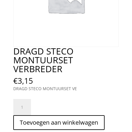
DRAGD STECO
MONTUURSET
VERBREDER
€
3,15
DRAGD STECO MONTUURSET VE
DRAGD
STECO
MONTUURSET
Toevoegen aan winkelwagen
VERBREDER
aantal