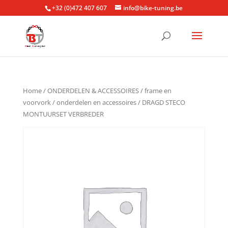
+32 (0)472 407 607
info@bike-tuning.be
Home
/
ONDERDELEN & ACCESSOIRES
/
frame en
voorvork
/
onderdelen en accessoires
/ DRAGD STECO
MONTUURSET VERBREDER