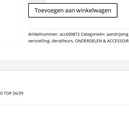
SRAM
Toevoegen aan winkelwagen
X9
10V
DIRECT
S3
Artikelnummer:
acc690872
Categorieën:
aandrijving
2X10
versnelling
,
derailleurs
,
ONDERDELEN & ACCESSOIR
TOP
26/39
aantal
0 TOP 26/39