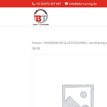
+32 (0)472 407 607
info@bike-tuning.be
Home
/
ONDERDELEN & ACCESSOIRES
/
aandrijving 
26/39