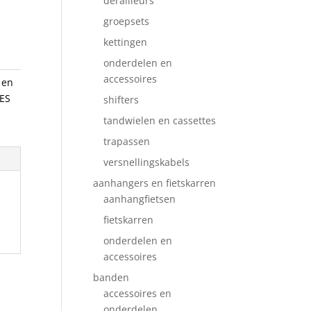
derailleurs
groepsets
kettingen
onderdelen en
accessoires
 en
ES
shifters
tandwielen en cassettes
trapassen
versnellingskabels
aanhangers en fietskarren
aanhangfietsen
fietskarren
onderdelen en
accessoires
banden
accessoires en
onderdelen