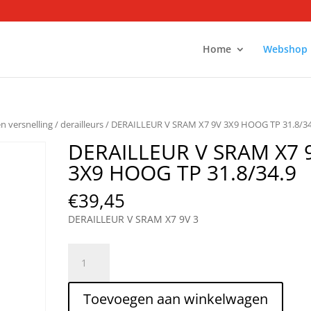
Home
Webshop
en versnelling
/
derailleurs
/ DERAILLEUR V SRAM X7 9V 3X9 HOOG TP 31.8/34
DERAILLEUR V SRAM X7 
3X9 HOOG TP 31.8/34.9
€
39,45
DERAILLEUR V SRAM X7 9V 3
DERAILLEUR
V
SRAM
Toevoegen aan winkelwagen
X7