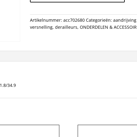
9V
3X9
HOOG
Artikelnummer:
acc702680
Categorieën:
aandrijving
TP
versnelling
,
derailleurs
,
ONDERDELEN & ACCESSOIR
31.8/34.9
aantal
1.8/34.9