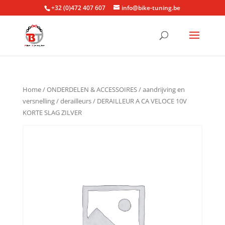
+32 (0)472 407 607
info@bike-tuning.be
Home
/
ONDERDELEN & ACCESSOIRES
/
aandrijving en
versnelling
/
derailleurs
/ DERAILLEUR A CA VELOCE 10V
KORTE SLAG ZILVER