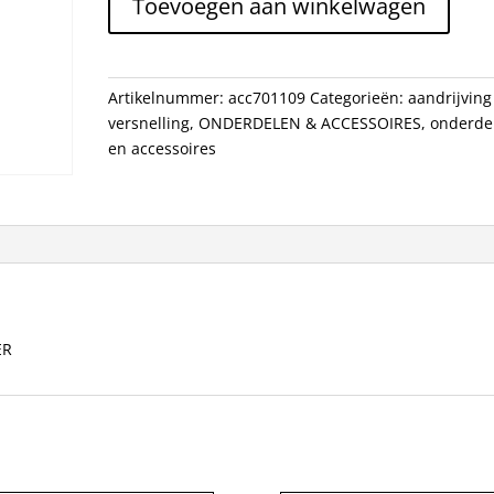
Toevoegen aan winkelwagen
GH139
ALM
ZILVER
aantal
Artikelnummer:
acc701109
Categorieën:
aandrijving
versnelling
,
ONDERDELEN & ACCESSOIRES
,
onderde
en accessoires
ER