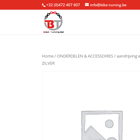
+32 (0)472 407 607
info@bike-tuning.be
Home
/
ONDERDELEN & ACCESSOIRES
/
aandrijving 
ZILVER