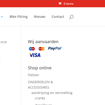
0 items
Bike Fitting
Nieuws
Contact
Wij aanvaarden
 ALM
K
Shop online
Fietsen
ONDERDELEN &
ACCESSOIRES
aandrijving en versnelling
cranks