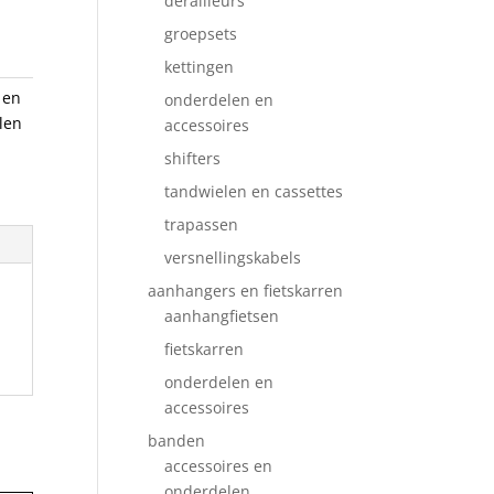
derailleurs
groepsets
kettingen
 en
onderdelen en
len
accessoires
shifters
tandwielen en cassettes
trapassen
versnellingskabels
aanhangers en fietskarren
aanhangfietsen
fietskarren
onderdelen en
accessoires
banden
accessoires en
onderdelen