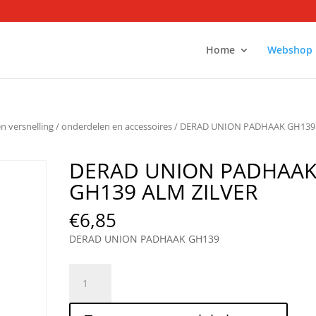
Home
Webshop
en versnelling
/
onderdelen en accessoires
/ DERAD UNION PADHAAK GH139
DERAD UNION PADHAA
GH139 ALM ZILVER
€
6,85
DERAD UNION PADHAAK GH139
DERAD
UNION
PADHAAK