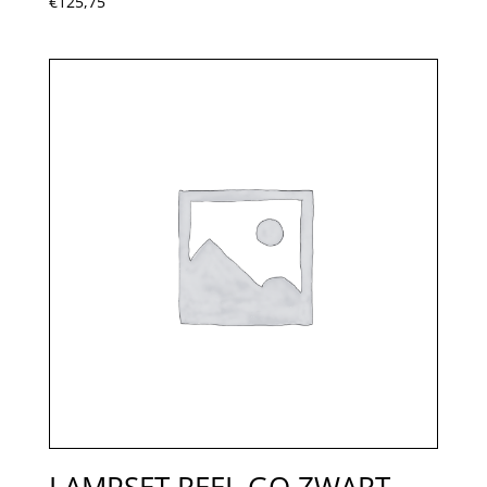
€
125,75
LAMPSET REEL GO ZWART