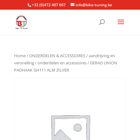
+32 (0)472 407 607
info@bike-tuning.be
Home
/
ONDERDELEN & ACCESSOIRES
/
aandrijving en
versnelling
/
onderdelen en accessoires
/ DERAD UNION
PADHAAK GH111 ALM ZILVER