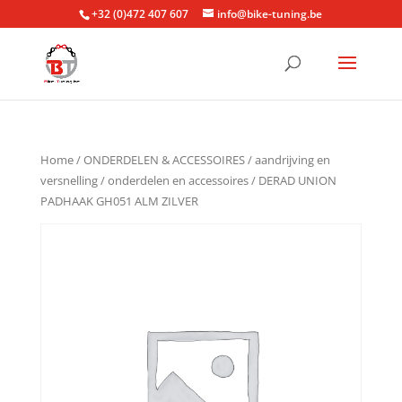
+32 (0)472 407 607
info@bike-tuning.be
Home
/
ONDERDELEN & ACCESSOIRES
/
aandrijving en
versnelling
/
onderdelen en accessoires
/ DERAD UNION
PADHAAK GH051 ALM ZILVER