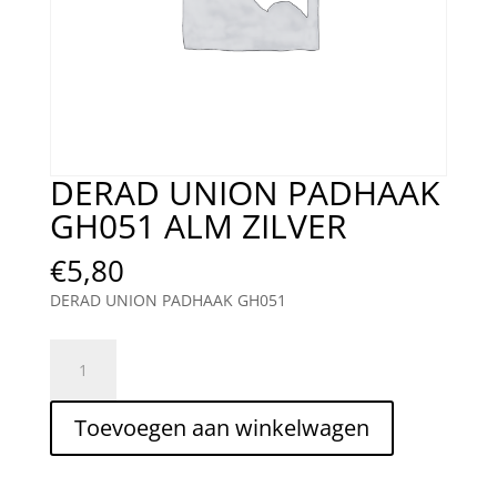
DERAD UNION PADHAAK
GH051 ALM ZILVER
€
5,80
DERAD UNION PADHAAK GH051
DERAD
UNION
PADHAAK
Toevoegen aan winkelwagen
GH051
ALM
ZILVER