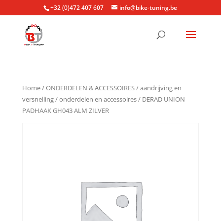
+32 (0)472 407 607
info@bike-tuning.be
Home
/
ONDERDELEN & ACCESSOIRES
/
aandrijving en
versnelling
/
onderdelen en accessoires
/ DERAD UNION
PADHAAK GH043 ALM ZILVER