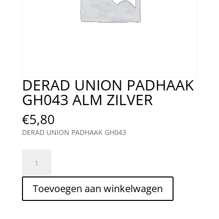
DERAD UNION PADHAAK
GH043 ALM ZILVER
€
5,80
DERAD UNION PADHAAK GH043
DERAD
UNION
PADHAAK
Toevoegen aan winkelwagen
GH043
ALM
ZILVER