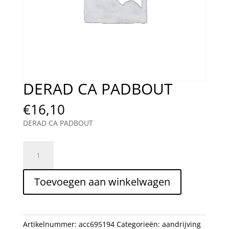
DERAD CA PADBOUT
€
16,10
DERAD CA PADBOUT
DERAD
CA
PADBOUT
Toevoegen aan winkelwagen
aantal
Artikelnummer:
acc695194
Categorieën:
aandrijving