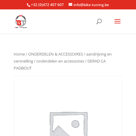
+32 (0)472 407 607
info@bike-tuning.be
Home
/
ONDERDELEN & ACCESSOIRES
/
aandrijving en
versnelling
/
onderdelen en accessoires
/ DERAD CA
PADBOUT