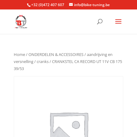
+32 (0)472 407 607
info@bike-tuning.be
Home
/
ONDERDELEN & ACCESSOIRES
/
aandrijving en
versnelling
/
cranks
/ CRANKSTEL CA RECORD UT 11V CB 175
39/53