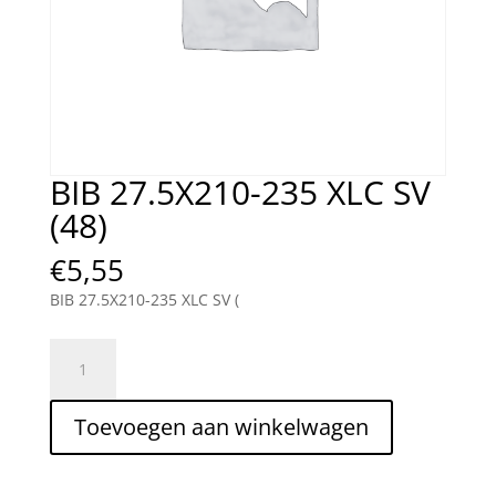
BIB 27.5X210-235 XLC SV
(48)
€
5,55
BIB 27.5X210-235 XLC SV (
BIB
27.5X210-
235
Toevoegen aan winkelwagen
XLC
SV
(48)