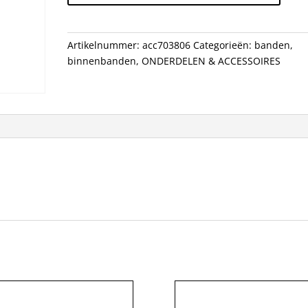
SC
AV
(40)
Artikelnummer:
acc703806
Categorieën:
banden
,
AV4
binnenbanden
,
ONDERDELEN & ACCESSOIRES
aantal