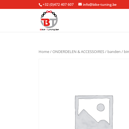
+32 (0)472 407 607
info@bike-tuning.be
Home
/
ONDERDELEN & ACCESSOIRES
/
banden
/
bi