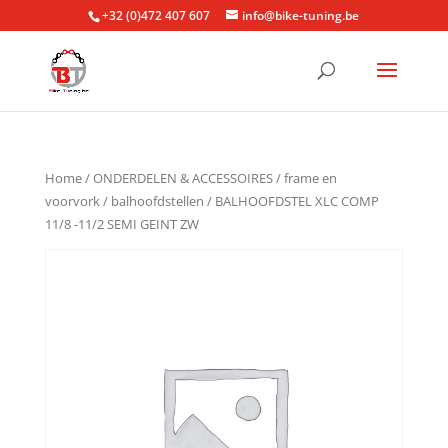
+32 (0)472 407 607
info@bike-tuning.be
Home
/
ONDERDELEN & ACCESSOIRES
/
frame en
voorvork
/
balhoofdstellen
/ BALHOOFDSTEL XLC COMP
11/8 -11/2 SEMI GEINT ZW