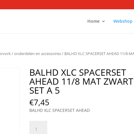
Home
Webshop
orvork
/
onderdelen en accessoires
/ BALHD XLC SPACERSET AHEAD 11/8 M
BALHD XLC SPACERSET
AHEAD 11/8 MAT ZWART
SET A 5
€
7,45
BALHD XLC SPACERSET AHEAD
BALHD
XLC