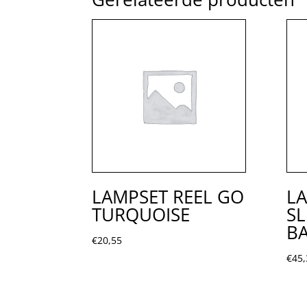
LAMPSET REEL GO
LA
TURQUOISE
S
B
€
20,55
€
45,