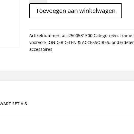
SPACERSET
Toevoegen aan winkelwagen
AHEAD
11/8
MAT
ZWART
Artikelnummer:
acc2500531500
Categorieën:
frame 
SET
voorvork
,
ONDERDELEN & ACCESSOIRES
,
onderdele
A
accessoires
5
aantal
WART SET A 5