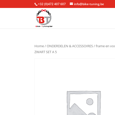
+32 (0)472 407 607
info@bike-tuning.be
Home
/
ONDERDELEN & ACCESSOIRES
/
frame en vo
ZWART SET A 5