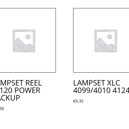
MPSET REEL
LAMPSET XLC
L120 POWER
4099/4010 412
ACKUP
€
9,35
30