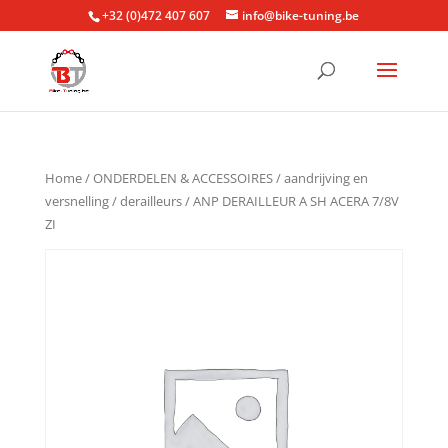
+32 (0)472 407 607
info@bike-tuning.be
Home
/
ONDERDELEN & ACCESSOIRES
/
aandrijving en
versnelling
/
derailleurs
/ ANP DERAILLEUR A SH ACERA 7/8V
ZI