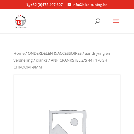
+32 (0)472 407 607
info@bike-tuning.be
Home
/
ONDERDELEN & ACCESSOIRES
/
aandrijving en
versnelling
/
cranks
/ ANP CRANKSTEL Z/S 44T 170 SH
CHROOM -9MM