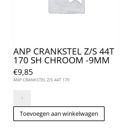
ANP CRANKSTEL Z/S 44T
170 SH CHROOM -9MM
€
9,85
ANP CRANKSTEL Z/S 44T 170
ANP
CRANKSTEL
Z/S
Toevoegen aan winkelwagen
44T
170
SH