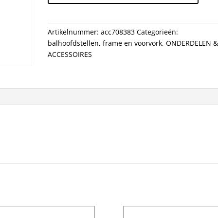
A48E
ZW
aantal
Artikelnummer:
acc708383
Categorieën:
balhoofdstellen
,
frame en voorvork
,
ONDERDELEN 
ACCESSOIRES