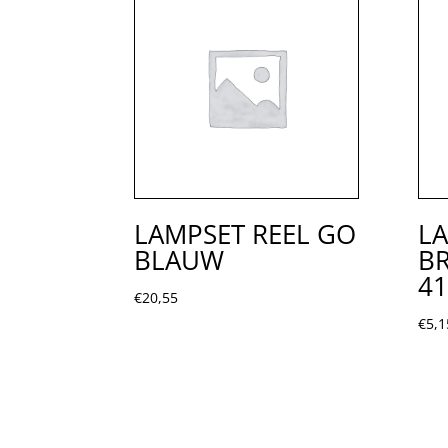
LAMPSET REEL GO
LA
BLAUW
BR
41
€
20,55
€
5,1