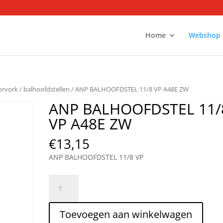
Home
Webshop
orvork
/
balhoofdstellen
/ ANP BALHOOFDSTEL 11/8 VP A48E ZW
ANP BALHOOFDSTEL 11/
VP A48E ZW
€
13,15
ANP BALHOOFDSTEL 11/8 VP
ANP
BALHOOFDSTEL
11/8
Toevoegen aan winkelwagen
VP