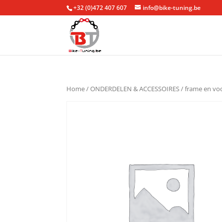
+32 (0)472 407 607
info@bike-tuning.be
Home
/
ONDERDELEN & ACCESSOIRES
/
frame en vo