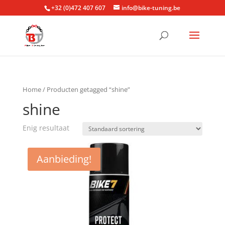
+32 (0)472 407 607
info@bike-tuning.be
Home
/ Producten getagged “shine”
shine
Enig resultaat
Aanbieding!