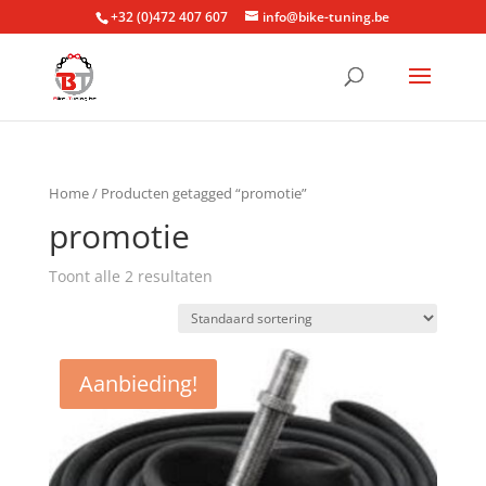
+32 (0)472 407 607
info@bike-tuning.be
Home
/ Producten getagged “promotie”
promotie
Toont alle 2 resultaten
Aanbieding!