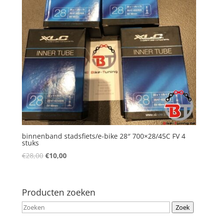
binnenband stadsfiets/e-bike 28″ 700×28/45C FV 4
stuks
€
28,00
€
10,00
Producten zoeken
Zoek