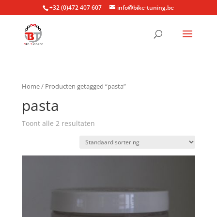
+32 (0)472 407 607
info@bike-tuning.be
Home
/ Producten getagged “pasta”
pasta
Toont alle 2 resultaten