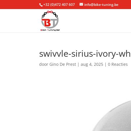
+32 (0)472 407 607
info@bike-tuning.be
swivvle-sirius-ivory-wh
door
Gino De Prest
|
aug 4, 2025
|
0 Reacties