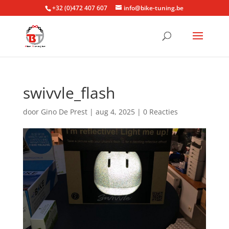
+32 (0)472 407 607
info@bike-tuning.be
swivvle_flash
door
Gino De Prest
|
aug 4, 2025
|
0 Reacties